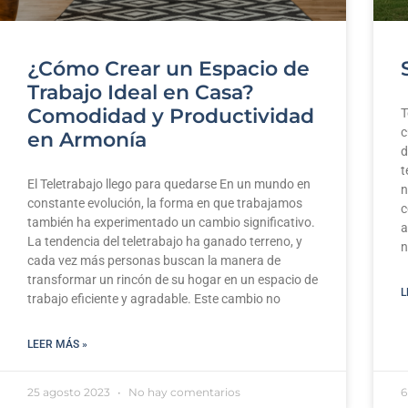
¿Cómo Crear un Espacio de
Trabajo Ideal en Casa?
Comodidad y Productividad
T
c
en Armonía
d
t
El Teletrabajo llego para quedarse En un mundo en
n
constante evolución, la forma en que trabajamos
c
también ha experimentado un cambio significativo.
a
La tendencia del teletrabajo ha ganado terreno, y
n
cada vez más personas buscan la manera de
transformar un rincón de su hogar en un espacio de
L
trabajo eficiente y agradable. Este cambio no
LEER MÁS »
25 agosto 2023
No hay comentarios
6