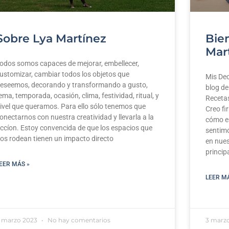
Sobre Lya Martínez
Bie
Mar
odos somos capaces de mejorar, embellecer,
ustomizar, cambiar todos los objetos que
Mis Dec
eseemos, decorando y transformando a gusto,
blog de
ema, temporada, ocasión, clima, festividad, ritual, y
Recetas
ivel que queramos. Para ello sólo tenemos que
Creo fi
onectarnos con nuestra creatividad y llevarla a la
cómo e
ccíon. Estoy convencida de que los espacios que
sentimo
os rodean tienen un impacto directo
en nues
princip
EER MÁS »
LEER M
 marzo 2023
No hay comentarios
3 marz